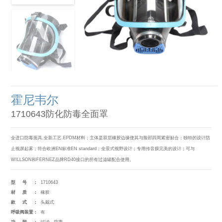
霍尼韦尔
1710643防化防毒全面罩
全进口防毒面具,全新工艺.EPDM材料；主体是双层橡胶边缘使其与脸部四周紧密贴合；独特的设计防
止视屏起雾；符合欧洲EN标准EN standard；全景式视野设计；专用传音膜完美的设计；可与
WILLSON和FERNEZ品牌RD40接口的所有过滤罐配合使用。
型号：
1710643
材质：
橡胶
款式：
头戴式
呼吸阀装置：
有