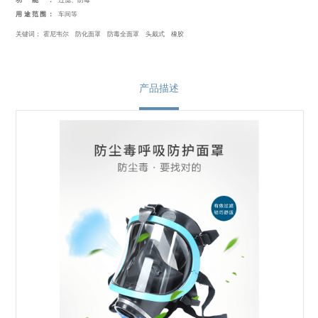
功能：
过滤、防毒
用途范围：
车间等
关键词：
霍尼韦尔
防化面罩
防毒全面罩
头戴式
橡胶
产品描述