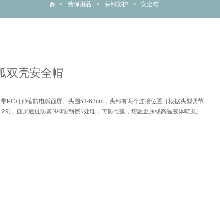
劳保用品
头部防护
安全帽
防电弧双壳安全帽
帽，带PC可伸缩防电弧面屏。头围53-63cm，头部有两个连接位置可根据头型调节
T 29)，面屏通过防雾N和防刮擦K处理，可防电弧，熔融金属或高温液体喷溅。