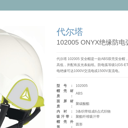
代尔塔
102005 ONYX绝缘
代尔塔 102005 安全帽是一款ABS双壳安全
高低，并配有反光条贴纸。防电弧等级1(GS-E
电绝缘可达1000V交流电或1500V直流电。
型号：
102005
帽壳材
ABS
质：
面屏材
聚碳酸酯
质：
内衬：
3条织带组成6点式织物
吸汗带：
聚酯纤维吸汗带
帽壳外
圆形
形：