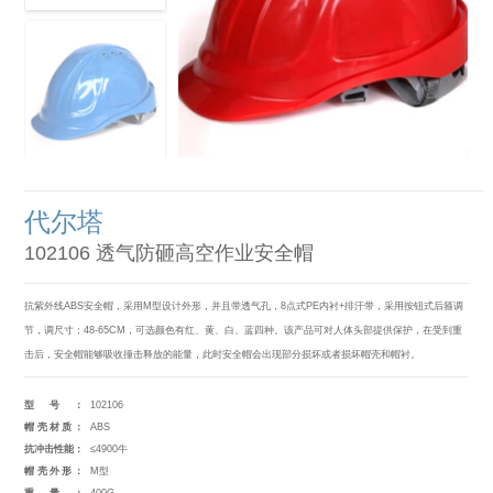
代尔塔
102106 透气防砸高空作业安全帽
抗紫外线ABS安全帽，采用M型设计外形，并且带透气孔，8点式PE内衬+排汗带，采用按钮式后箍调
节，调尺寸：48-65CM，可选颜色有红、黄、白、蓝四种。该产品可对人体头部提供保护，在受到重
击后，安全帽能够吸收撞击释放的能量，此时安全帽会出现部分损坏或者损坏帽壳和帽衬。
型号：
102106
帽壳材质：
ABS
抗冲击性能：
≤4900牛
帽壳外形：
M型