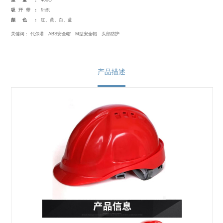
重量：
400G
吸汗带：
针织
颜色：
红、黄、白、蓝
关键词：
代尔塔
ABS安全帽
M型安全帽
头部防护
产品描述