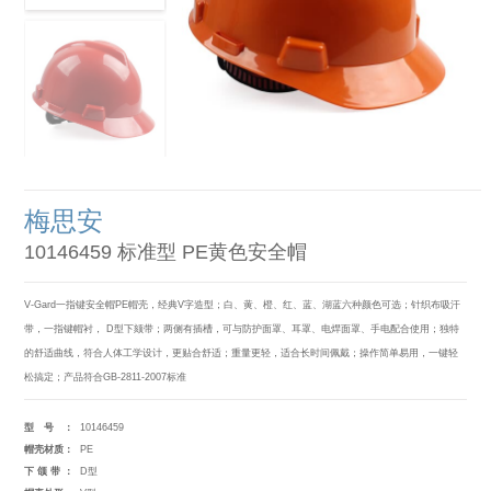
梅思安
10146459 标准型 PE黄色安全帽
V-Gard一指键安全帽PE帽壳，经典V字造型；白、黄、橙、红、蓝、湖蓝六种颜色可选；针织布吸汗
带，一指键帽衬， D型下颏带；两侧有插槽，可与防护面罩、耳罩、电焊面罩、手电配合使用；独特
的舒适曲线，符合人体工学设计，更贴合舒适；重量更轻，适合长时间佩戴；操作简单易用，一键轻
松搞定；产品符合GB-2811-2007标准
型号：
10146459
帽壳材质：
PE
下颌带：
D型