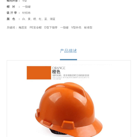
帽壳外形：
V型
帽衬：
一指键
吸汗带：
针织布
颜色：
白、黄、橙、红、蓝、湖蓝
关键词：
梅思安
PE安全帽
D型下颌带
一指键
V型外壳
标准型
产品描述