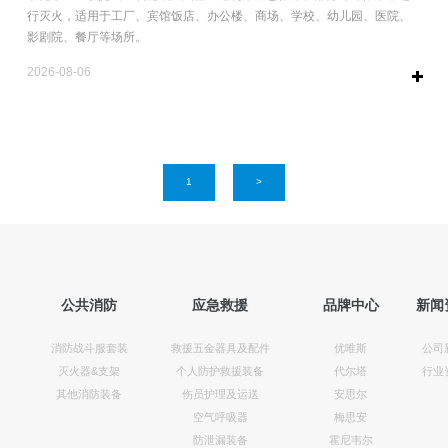
行灭火，适用于工厂、宾馆饭店、办公楼、商场、学校、幼儿园、医院、
影剧院、餐厅等场所。
2026-08-06
1
>
公共消防
应急救援
品牌中心
新闻
消防战斗服套装
救援五金器具及配件
优唯斯
公司
灭火器&支架
个人防护救援装备
代尔塔
行业
其他消防装备
伤员护理及运送
安思尔
空气呼吸器
梅思安
防泄漏装备
霍尼韦尔