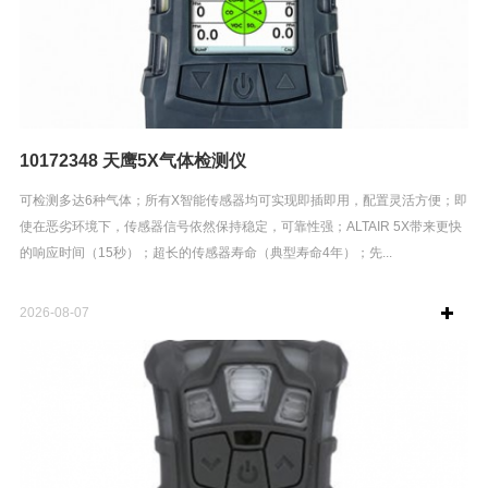
10172348 天鹰5X气体检测仪
可检测多达6种气体；所有X智能传感器均可实现即插即用，配置灵活方便；即
使在恶劣环境下，传感器信号依然保持稳定，可靠性强；ALTAIR 5X带来更快
的响应时间（15秒）；超长的传感器寿命（典型寿命4年）；先...
2026-08-07