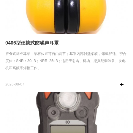
0406型便携式防噪声耳罩
折叠式标准耳罩；罩杯位置可自由调节；耳罩内部衬垫柔软，佩戴舒适、密合
度佳；SNR：30dB；NRR: 25dB；适用于射击、机场、挖掘配套装备、发电
机和高频率焊接工作。
2026-08-07