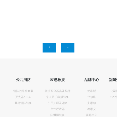
1
>
公共消防
应急救援
品牌中心
新闻
消防战斗服套装
救援五金器具及配件
优唯斯
公司
灭火器&支架
个人防护救援装备
代尔塔
行业
其他消防装备
伤员护理及运送
安思尔
空气呼吸器
梅思安
防泄漏装备
霍尼韦尔