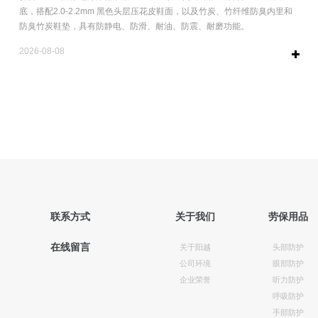
底，搭配2.0-2.2mm 黑色头层压花皮鞋面，以及竹炭、竹纤维防臭内里和
防臭竹炭鞋垫，具有防静电、防滑、耐油、防震、耐磨功能。
2026-08-08
联系方式
关于我们
劳保用品
在线留言
关于阳越
头部防护
公司环境
眼部防护
企业荣誉
听力防护
呼吸防护
手部防护