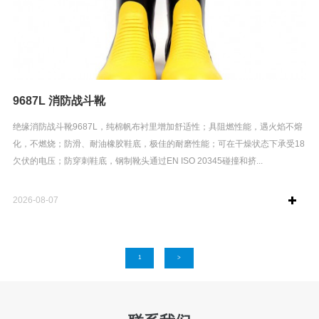
9687L 消防战斗靴
绝缘消防战斗靴9687L，纯棉帆布衬里增加舒适性；具阻燃性能，遇火焰不熔
化，不燃烧；防滑、耐油橡胶鞋底，极佳的耐磨性能；可在干燥状态下承受18
欠伏的电压；防穿刺鞋底，钢制靴头通过EN ISO 20345碰撞和挤...
2026-08-07
1
>