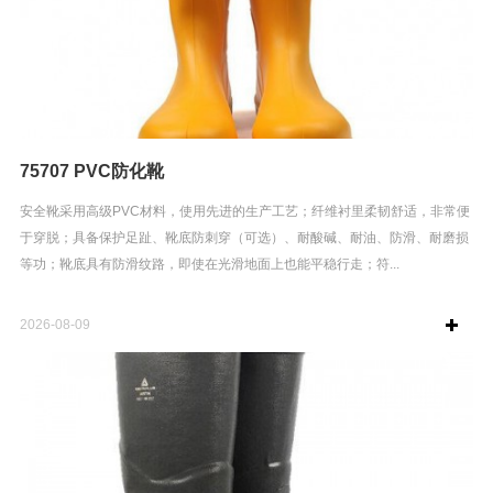
75707 PVC防化靴
安全靴采用高级PVC材料，使用先进的生产工艺；纤维衬里柔韧舒适，非常便
于穿脱；具备保护足趾、靴底防刺穿（可选）、耐酸碱、耐油、防滑、耐磨损
等功；靴底具有防滑纹路，即使在光滑地面上也能平稳行走；符...
2026-08-09