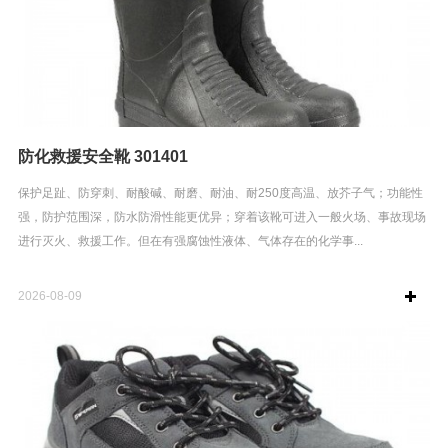
防化救援安全靴 301401
保护足趾、防穿刺、耐酸碱、耐磨、耐油、耐250度高温、放芥子气；功能性
强，防护范围深，防水防滑性能更优异；穿着该靴可进入一般火场、事故现场
进行灭火、救援工作。但在有强腐蚀性液体、气体存在的化学事...
2026-08-09