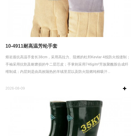
10-4911耐高温芳纶手套
熔岩盾抗高温手套长38cm，采用高拉力、阻燃的杜邦Kevlar 4线防火线缝制；
手袖采用抗割及耐磨损的牛二层芯皮；手掌则采用746g/m²芳族聚酰胺合成纤
维制成；内层则是由高效隔热的羊绒里层以及防火阻燃纯棉吸汗...
2026-08-09