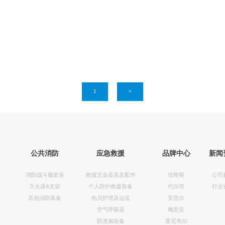
1
>
公共消防
应急救援
品牌中心
新闻
消防战斗服套装
救援五金器具及配件
优唯斯
公司
灭火器&支架
个人防护救援装备
代尔塔
行业
其他消防装备
伤员护理及运送
安思尔
空气呼吸器
梅思安
防泄漏装备
霍尼韦尔