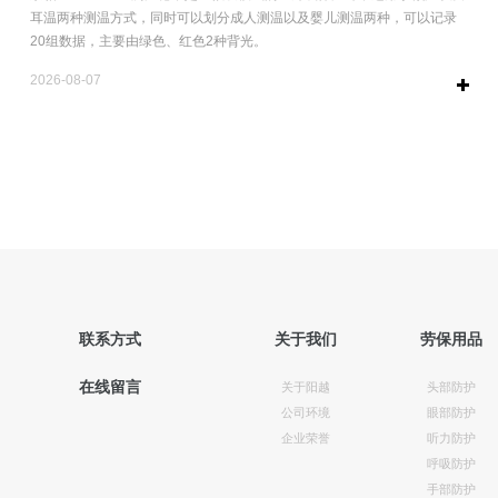
耳温两种测温方式，同时可以划分成人测温以及婴儿测温两种，可以记录
20组数据，主要由绿色、红色2种背光。
工作环境:+10~+40°C;湿...
2026-08-07
联系方式
关于我们
劳保用品
在线留言
关于阳越
头部防护
公司环境
眼部防护
企业荣誉
听力防护
呼吸防护
手部防护