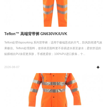
Teflon™ 高端背带裤 GN630VK/UVK
Teflon处理Vapourking 系列背带裤：适用于极端恶劣的天气，防风防雨透气效
果极佳。Teflon处理面料，使得表层面料更不容易进水甚至渗水；柔软舒适的
贴膜相比PU涂层更亲肤，手感更柔软；100%PU进口胶条，十...
2026-08-07