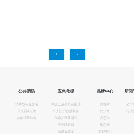
1
>
公共消防
应急救援
品牌中心
新闻
消防战斗服套装
救援五金器具及配件
优唯斯
公司
灭火器&支架
个人防护救援装备
代尔塔
行业
其他消防装备
伤员护理及运送
安思尔
空气呼吸器
梅思安
防泄漏装备
霍尼韦尔