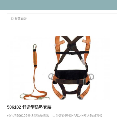
506102 舒适型防坠套装
代尔塔506102舒适型防坠套装，由带定位腰带HAR14+双大钩减震带