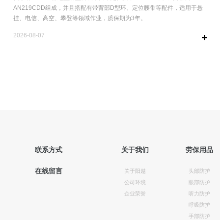
AN219CDD组成，并且搭配有带背部D型环、定位腰带等配件，适用于悬
挂、电信、高空、攀登等领域作业，质保期为3年。
2026-08-07
联系方式
关于我们
劳保用品
在线留言
关于阳越
头部防护
公司环境
眼部防护
企业荣誉
听力防护
呼吸防护
手部防护