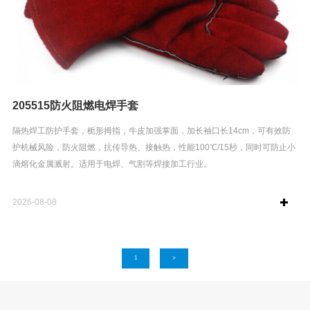
205515防火阻燃电焊手套
隔热焊工防护手套，栀形拇指，牛皮加强掌面，加长袖口长14cm，可有效防
护机械风险，防火阻燃，抗传导热、接触热，性能100℃/15秒，同时可防止小
滴熔化金属溅射。适用于电焊、气割等焊接加工行业。
2026-08-08
1
>