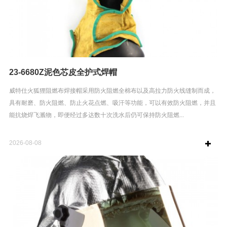
23-6680Z泥色芯皮全护式焊帽
威特仕火狐狸阻燃布焊接帽采用防火阻燃全棉布以及高拉力防火线缝制而成，
具有耐磨、防火阻燃、防止火花点燃、吸汗等功能，可以有效防火阻燃，并且
能抗烧焊飞溅物，即便经过多达数十次洗水后仍可保持防火阻燃...
2026-08-08