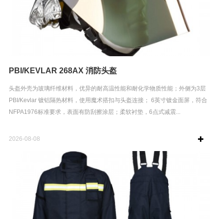
PBI/KEVLAR 268AX 消防头盔
头盔外壳为玻璃纤维材料，优异的耐高温性能和耐化学物质性能；外侧为3层
PBI/Kevlar 镀铝隔热材料，使用魔术搭扣与头盔连接； 6英寸镀金面屏，符合
NFPA1976标准要求，表面有防刮擦涂层；柔软衬垫，6点式减震...
2026-08-08