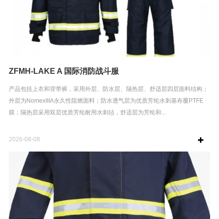
ZFMH-LAKE A 国际消防战斗服
产品包括上衣和背带裤，采用外层、防水层、隔热层、舒适层四层面料结构；
外层为NomexIIIA永久性阻燃面料；防水透气层为优质芳纶水刺基布覆PTFE
膜；隔热层采用双层优质芳纶耐用水刺毡，舒适层为芳纶和...
2026-08-08