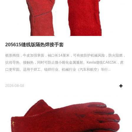
205615缝线版隔热焊接手套
栀形拇指，牛皮加强掌面，袖口长14厘米，可有效防护机械风险，防火阻燃，
抗传导热、接触热，同时可防止微小熔化金属溅射。Kevla缝线CA615K，虎
口更牢固。适用于焊工、锚焊行业、机械行业（汽车和航空）等行...
2026-08-08