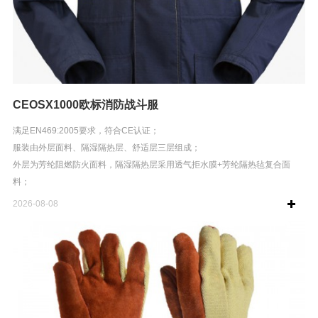
CEOSX1000欧标消防战斗服
满足EN469:2005要求，符合CE认证；
服装由外层面料、隔湿隔热层、舒适层三层组成；
外层为芳纶阻燃防火面料，隔湿隔热层采用透气拒水膜+芳纶隔热毡复合面
料；
内层舒适层为莫代尔纤维+FR纤维...
2026-08-08