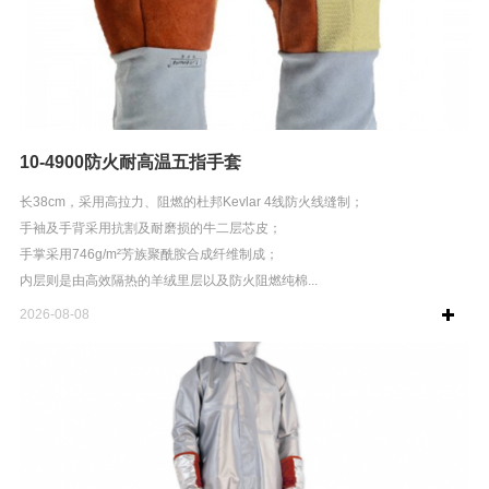
10-4900防火耐高温五指手套
长38cm，采用高拉力、阻燃的杜邦Kevlar 4线防火线缝制；
手袖及手背采用抗割及耐磨损的牛二层芯皮；
手掌采用746g/m²芳族聚酰胺合成纤维制成；
内层则是由高效隔热的羊绒里层以及防火阻燃纯棉...
2026-08-08