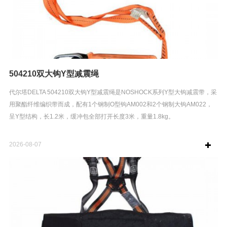
504210双大钩Y型减震绳
代尔塔DELTA 504210双大钩Y型减震绳是NOSHOCK系列Y型大钩减震带，采
用聚酯纤维编织带而成，配有1个钢制O型钩AM002和2个钢制大钩AM022，
呈Y型结构，长1.2米，缓冲包全部打开长度3米，重量1.8kg。
2026-08-07