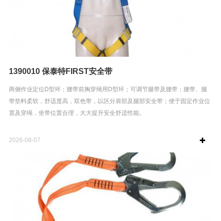
1390010 保泰特FIRST安全带
两侧作业定位D型环；腰带前胸穿绳用D型环；可调节腿带及腰带；腰带、腿
带垫料柔软，舒适度高，双色带，以区分肩部及腿部安全带；便于固定作业位
置及穿绳，坐带位置合理，大大提升安全舒适性能。
2026-08-07