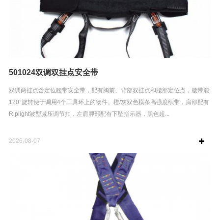
501024双调双挂点安全带
双调两挂点含定位腰带安全带，配有胸前、背部双挂点和腰部定位点，腰带能
120°旋转便于调用4个工具环上的物件。橙/灰双色横条高强度织带，肩部配有
Riplight波型减压调节扣，左肩胛部配有下坠指示器，黑色超...
2026-08-07