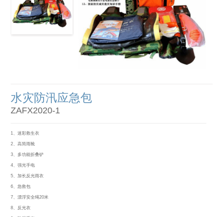
水灾防汛应急包
ZAFX2020-1
1、迷彩救生衣
2、高简雨靴
3、多功能折叠铲
4、强光手电
5、加长反光雨衣
6、急救包
7、漂浮安全绳20米
8、反光衣