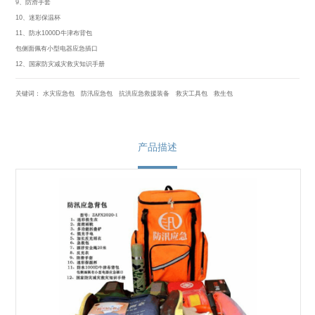
9、防滑手套
10、迷彩保温杯
11、防水1000D牛津布背包
包侧面佩有小型电器应急插口
12、国家防灾减灾救灾知识手册
关键词：
水灾应急包
防汛应急包
抗洪应急救援装备
救灾工具包
救生包
产品描述