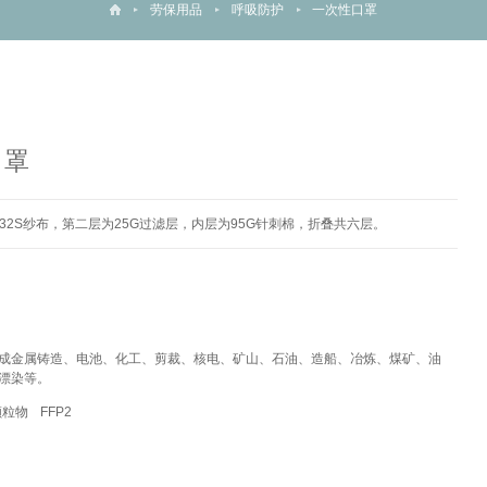
劳保用品
呼吸防护
一次性口罩
口罩
层为32S纱布，第二层为25G过滤层，内层为95G针刺棉，折叠共六层。
成金属铸造、电池、化工、剪裁、核电、矿山、石油、造船、冶炼、煤矿、油
漂染等。
颗粒物
FFP2