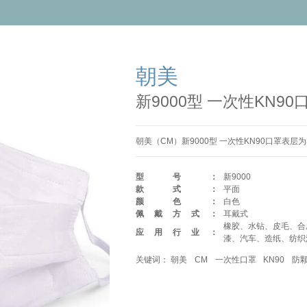
朝美
新9000型 一次性KN90
朝美（CM）新9000型 一次性KN90口罩表
型号：
新9000
款式：
平面
颜色：
白色
佩戴方式：
耳戴式
橡胶、水钻、皮毛、合
应用行业：
漆、汽车、造纸、纺织
关键词：
朝美
CM
一次性口罩
KN90
防