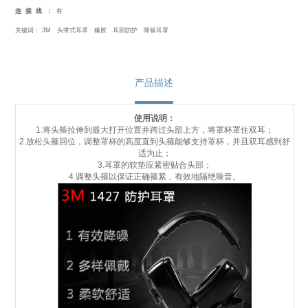
连接线：
有
关键词：
3M
头带式耳罩
橡胶
耳部防护
降噪耳罩
产品描述
使用说明：
1.将头箍拉伸到最大打开位置并跨过头部上方，将罩杯罩住双耳；
2.放松头箍回位，调整罩杯的高度直到头箍能够支持罩杯，并且双耳感到舒
适为止；
3.耳罩的软垫应紧密贴合头部；
4.调整头箍以保证正确箍紧，有效地隔绝噪音。