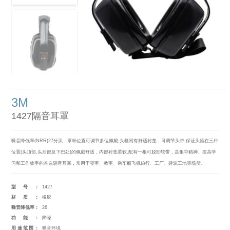
3M
1427隔音耳罩
噪音降低率(NRR)27分贝，罩杯位置可调节多位佩戴,头箍附有舒适衬垫，可调节头带,保证头箍在三种
位置(头顶部,头后部及下巴处)的佩戴舒适，内部衬垫柔软,配有一根可脱卸软带，是集中精神、提高学
习和工作效率的首选隔音耳塞，常用于寝室、教室、乘车船飞机旅行、工厂、建筑工地等场所。
型号：
1427
材质：
橡胶
噪音降低率：
26
功能：
降噪
用途范围：
噪音环境