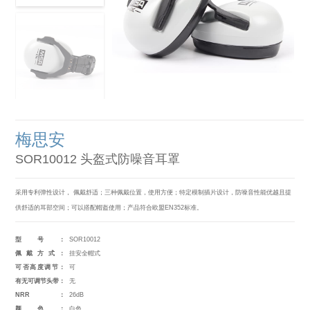
梅思安
SOR10012 头盔式防噪音耳罩
采用专利弹性设计， 佩戴舒适；三种佩戴位置，使用方便；特定模制插片设计，防噪音性能优越且提
供舒适的耳部空间；可以搭配帽盔使用；产品符合欧盟EN352标准。
型号：
SOR10012
佩戴方式：
挂安全帽式
可否高度调节：
可
有无可调节头带：
无
NRR：
26dB
颜色：
白色