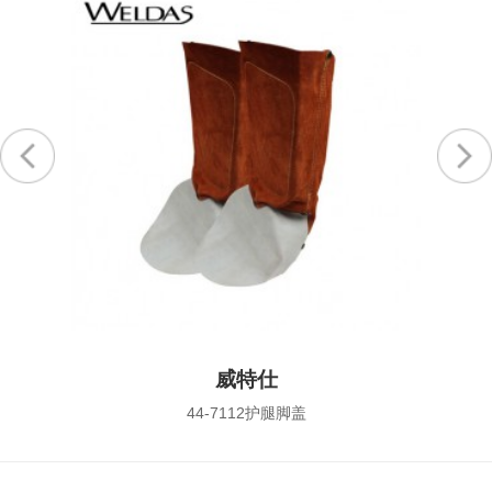
威特仕
44-7112护腿脚盖