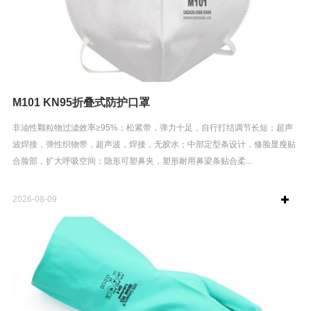
M101 KN95折叠式防护口罩
非油性颗粒物过滤效率≥95%；松紧带，弹力十足，自行打结调节长短；超声
波焊接，弹性织物带，超声波，焊接，无胶水；中部定型条设计，修脸显瘦贴
合脸部，扩大呼吸空间；隐形可塑鼻夹，塑形耐用鼻梁条贴合柔...
2026-08-09