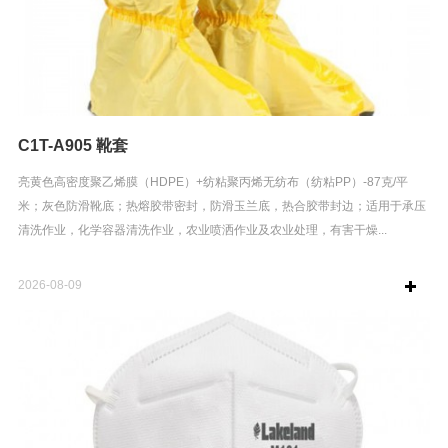
C1T-A905 靴套
亮黄色高密度聚乙烯膜（HDPE）+纺粘聚丙烯无纺布（纺粘PP）-87克/平
米；灰色防滑靴底；热熔胶带密封，防滑玉兰底，热合胶带封边；适用于承压
清洗作业，化学容器清洗作业，农业喷洒作业及农业处理，有害干燥...
2026-08-09