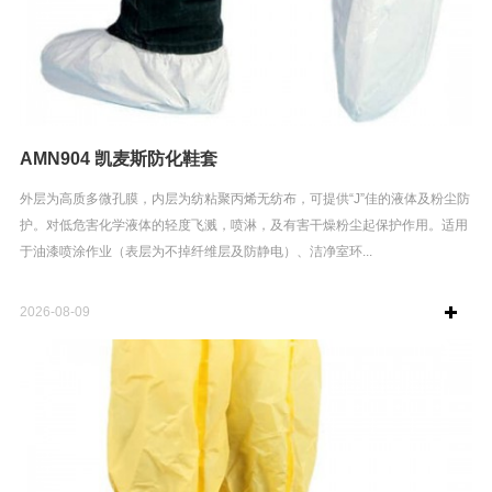
AMN904 凯麦斯防化鞋套
外层为高质多微孔膜，内层为纺粘聚丙烯无纺布，可提供“J”佳的液体及粉尘防
护。对低危害化学液体的轻度飞溅，喷淋，及有害干燥粉尘起保护作用。适用
于油漆喷涂作业（表层为不掉纤维层及防静电）、洁净室环...
2026-08-09